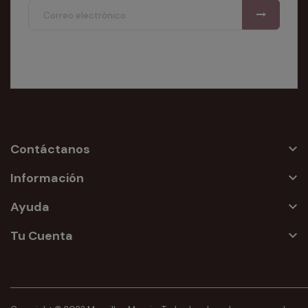
Acepto las
condiciones generales
y la
política de
confidencialidad
Contáctanos

Información

Ayuda

Tu Cuenta
