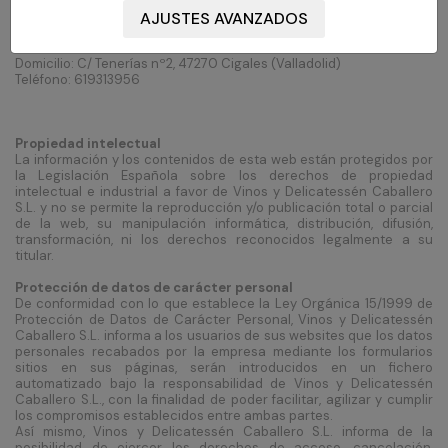
Razón social: Vinos y Delicatessén Caballero S.L.
NIF: B47664735
Domicilio: C/ Tenerías nº2, 47270 Cigales (Valladolid)
Teléfono: 619313956
Propiedad intelectual
La información y los contenidos de esta web están protegidos por
la Legislación Española sobre los derechos de propiedad
intelectual e industrial a favor de Vinos y Delicatessén Caballero
S.L. y no se permite la reproducción y/o publicación total o parcial
de la web, su manipulación informática, distribución, difusión,
transformación, ni los derechos reconocidos legalmente a su
titular.
Protección de datos de carácter personal
De conformidad con lo que establece la Ley Orgánica 15/1999 de
Protección de Datos de Carácter Personal, Vinos y Delicatessén
Caballero S.L. informa a los usuarios de sus websites que los datos
personales recabados por la empresa mediante los formularios
sitios en sus páginas, serán introducidos en un fichero
automatizado bajo la responsabilidad de Vinos y Delicatessén
Caballero S.L., con la finalidad de poder facilitar, agilizar y cumplir
los compromisos establecidos entre ambas partes.
Así mismo, Vinos y Delicatessén Caballero S.L. informa de la
posibilidad de ejercer los derechos de acceso, cancelación,