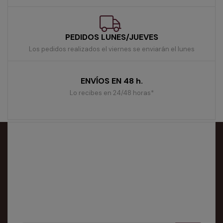
PEDIDOS LUNES/JUEVES
Los pedidos realizados el viernes se enviarán el lunes
ENVÍOS EN 48 h.
Lo recibes en 24/48 horas*
Síguenos:
Suscríbete Al Boletín
Puedes darte de baja en cualquier momento. Para ello,
consulta nuestra información de contacto en el aviso
legal.