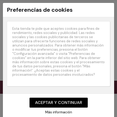
Preferencias de cookies
Esta tienda te pide que aceptes cookies para fines de
rendimiento, redes sociales y publicidad. Las redes
sociales y las cookies publicitarias de terceros se
utilizan para ofrecerte funciones de redes sociales y
anuncios personalizados. Para obtener más información
o modificar tus preferencias, presiona el botón
"Configuración avanzada" o visita "Preferencias de
cookies" en la parte inferior del sitio web. Para obtener
más información sobre estas cookies y el procesamiento
de tus datos personales, presiona el botón "Más
BUSCAR
información". ¿Aceptas estas cookies y el
procesamiento de datos personales involucrados?
0
Navegación
☰
de
palanca
Inicio
Política de privacidad
Más información
Datos de la empresa